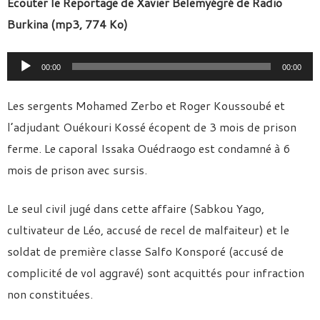
Ecouter le Reportage de Xavier Belemyégré de Radio
Burkina (mp3, 774 Ko)
Lecteur
00:00
00:00
audio
Les sergents Mohamed Zerbo et Roger Koussoubé et
l’adjudant Ouékouri Kossé écopent de 3 mois de prison
ferme. Le caporal Issaka Ouédraogo est condamné à 6
mois de prison avec sursis.
Le seul civil jugé dans cette affaire (Sabkou Yago,
cultivateur de Léo, accusé de recel de malfaiteur) et le
soldat de première classe Salfo Konsporé (accusé de
complicité de vol aggravé) sont acquittés pour infraction
non constituées.