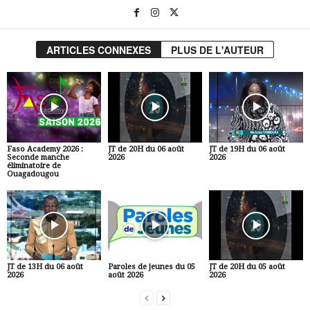
ARTICLES CONNEXES
PLUS DE L'AUTEUR
Faso Academy 2026 :
JT de 20H du 06 août
JT de 19H du 06 août
Seconde manche
2026
2026
éliminatoire de
Ouagadougou
JT de 13H du 06 août
Paroles de jeunes du 05
JT de 20H du 05 août
2026
août 2026
2026