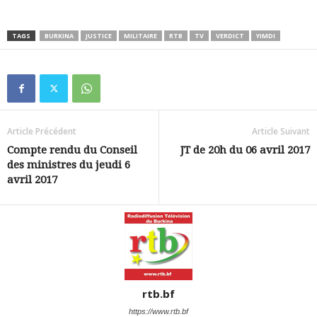
TAGS
BURKINA
JUSTICE
MILITAIRE
RTB
TV
VERDICT
YIMDI
Article Précédent
Article Suivant
Compte rendu du Conseil
JT de 20h du 06 avril 2017
des ministres du jeudi 6
avril 2017
rtb.bf
https://www.rtb.bf