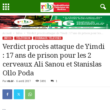
Accueil
Infos
Verdict procès attaque de Yimdi : 17 ans de prison pour les...
INFOS
TÉLÉVISION
JOURNAUX TÉLÉVISÉS
Verdict procès attaque de Yimdi
: 17 ans de prison pour les 2
cerveaux Ali Sanou et Stanislas
Ollo Poda
Par
rtb.bf
-
6 avril 2017
5891
1