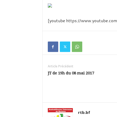
é
v
i
s
[youtube https://www.youtube.
i
o
n
d
u
B
u
r
k
Article Précédent
i
JT de 19h du 08 mai 2017
n
a
rtb.bf