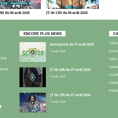
9H du 06 août 2026
JT de 13H du 06 août 2026
ENCORE PLUS NEWS
CA
Télév
Actu Sports du 07 août 2026
Journ
7 août 2026
kina
Infos
Emiss
resse
JT de 20h du 07 août 2026
Socié
7 août 2026
Emiss
Polit
JT de 19h du 07 août 2026
7 août 2026