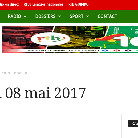
io en direct
RTB3 Langues nationales
RTB GUIRIKO
RADIO
DOSSIERS
SPORT
CONTACT
e 20h du 08 mai 2017
u 08 mai 2017
Ca