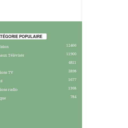
TÉGORIE POPULAIRE
12466
ision
11900
aux Télévisés
4811
2898
ions TV
1677
té
1368
ions radio
784
ique