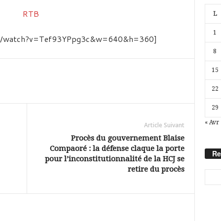
L
1
com/watch?v=Tef93YPpg3c&w=640&h=360]
8
15
22
29
« Avr
Article Suivant
Procès du gouvernement Blaise
Compaoré : la défense claque la porte
Re
pour l’inconstitutionnalité de la HCJ se
retire du procès