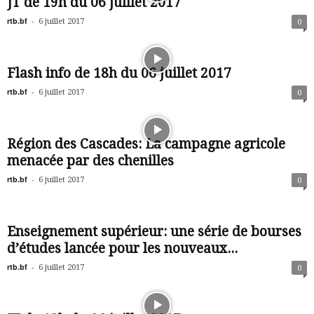
JT de 19h du 06 juillet 2017
rtb.bf
-
6 juillet 2017
0
Flash info de 18h du 06 juillet 2017
rtb.bf
-
6 juillet 2017
0
Région des Cascades: La campagne agricole
menacée par des chenilles
rtb.bf
-
6 juillet 2017
0
Enseignement supérieur: une série de bourses
d’études lancée pour les nouveaux...
rtb.bf
-
6 juillet 2017
0