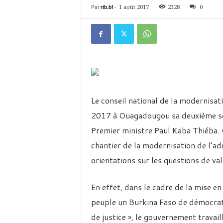
é
Par
rtb.bf
-
1 août 2017
2328
0
v
i
s
i
o
n
d
u
B
Le conseil national de la modernisati
u
2017 à Ouagadougou sa deuxième ses
r
k
Premier ministre Paul Kaba Thiéba. 
i
chantier de la modernisation de l’a
n
a
orientations sur les questions de va
En effet, dans le cadre de la mise e
peuple un Burkina Faso de démocrati
de justice », le gouvernement travail