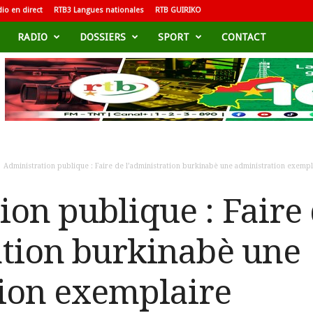
io en direct
RTB3 Langues nationales
RTB GUIRIKO
RADIO
DOSSIERS
SPORT
CONTACT
Administration publique : Faire de l’administration burkinabè une administration exempl
ion publique : Faire
ation burkinabè une
ion exemplaire