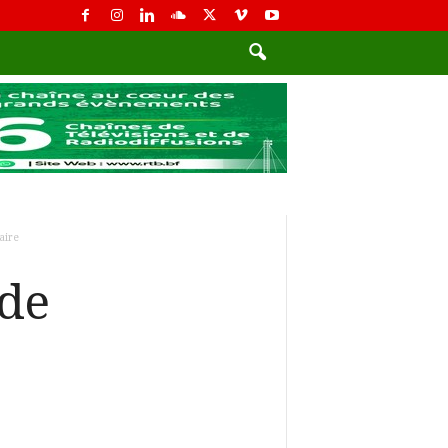
aire
 de