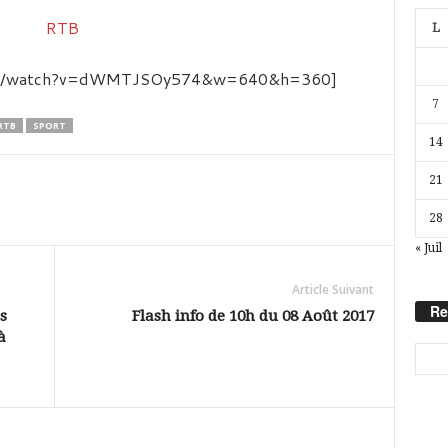
L
.com/watch?v=dWMTJSOy574&w=640&h=360]
7
RTB
SPORT
14
21
28
« Juil
Article Suivant
Re
s
Flash info de 10h du 08 Août 2017
à