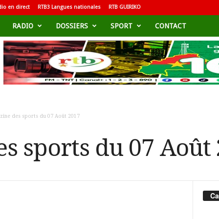
io en direct
RTB3 Langues nationales
RTB GUIRIKO
RADIO
DOSSIERS
SPORT
CONTACT
zine des sports du 07 Août 2017
s sports du 07 Août
Ca