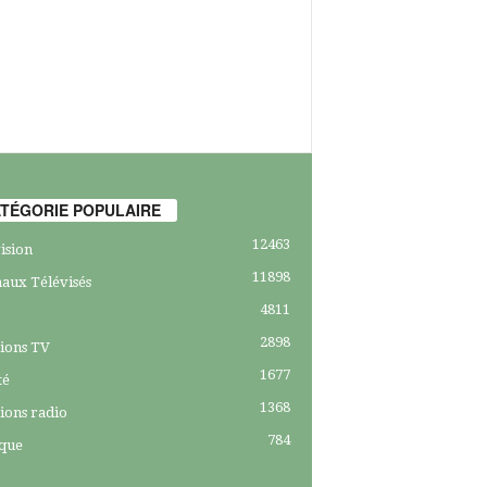
TÉGORIE POPULAIRE
12463
ision
11898
aux Télévisés
4811
2898
ions TV
1677
té
1368
ions radio
784
ique