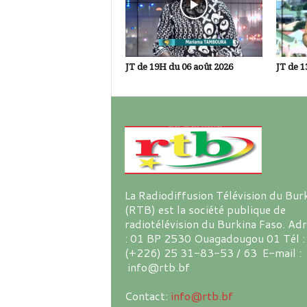
JT de 19H du 06 août 2026
JT de 1
La Radiodiffusion Télévision du Bur
(RTB) est la société publique de
radiotélévision du Burkina Faso. Ad
: 01 BP 2530 Ouagadougou 01 Tél :
(+226) 25 31-83-53 / 63 E-mail :
info@rtb.bf
Contact:
info@rtb.bf