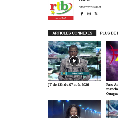
https://www.rtb.bf
ARTICLES CONNEXES
PLUS DE 
JT de 13h du 07 août 2026
Faso A
manche
Ouaga