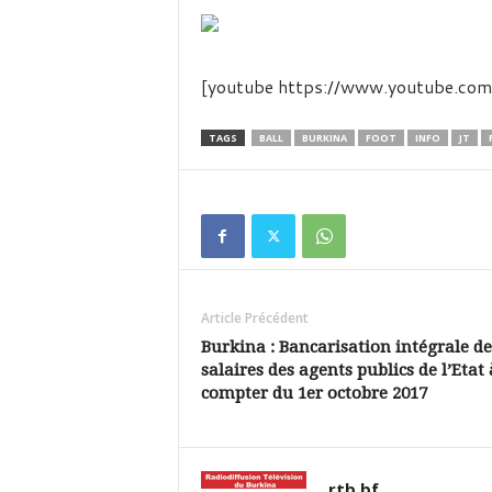
é
v
i
s
[youtube https://www.youtube
i
o
n
TAGS
BALL
BURKINA
FOOT
INFO
JT
d
u
B
u
r
k
i
Article Précédent
n
a
Burkina : Bancarisation intégrale de
salaires des agents publics de l’Etat 
compter du 1er octobre 2017
rtb.bf