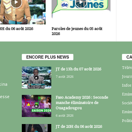
3H du 06 août 2026
Paroles de jeunes du 05 août
2026
ENCORE PLUS NEWS
CA
Télév
JT de 13h du 07 août 2026
Journ
7 août 2026
kina
Infos
Emiss
resse
Faso Academy 2026 : Seconde
manche éliminatoire de
Socié
Ouagadougou
Emiss
6 août 2026
Polit
JT de 20H du 06 août 2026