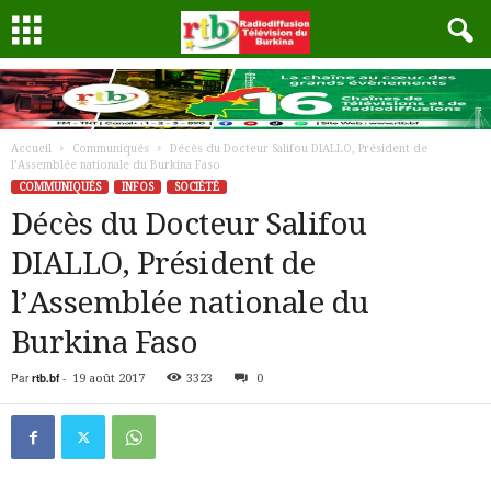
Accueil
Communiqués
Décès du Docteur Salifou DIALLO, Président de
l’Assemblée nationale du Burkina Faso
COMMUNIQUÉS
INFOS
SOCIÉTÉ
Décès du Docteur Salifou
DIALLO, Président de
l’Assemblée nationale du
Burkina Faso
Par
rtb.bf
-
19 août 2017
3323
0