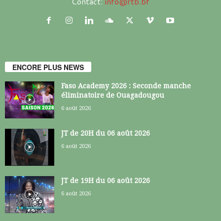
Contact:
info@rtb.bf
ENCORE PLUS NEWS
Faso Academy 2026 : Seconde manche
éliminatoire de Ouagadougou
6 août 2026
JT de 20H du 06 août 2026
6 août 2026
JT de 19H du 06 août 2026
6 août 2026