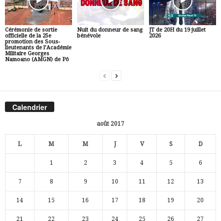
Cérémonie de sortie
Nuit du donneur de sang
JT de 20H du 19 juillet
officielle de la 25e
bénévole
2026
promotion des Sous-
lieutenants de l’Académie
Militaire Georges
Namoano (AMGN) de Pô
Calendrier
août 2017
L
M
M
J
V
S
D
1
2
3
4
5
6
7
8
9
10
11
12
13
14
15
16
17
18
19
20
21
22
23
24
25
26
27