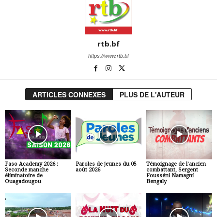
rtb.bf
https://www.rtb.bf
ARTICLES CONNEXES
PLUS DE L'AUTEUR
Faso Academy 2026 :
Paroles de jeunes du 05
Témoignage de l’ancien
Seconde manche
août 2026
combattant, Sergent
éliminatoire de
Fousséni Namagni
Ouagadougou
Bengaly