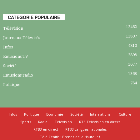
CATÉGORIE POPULAIRE
12462
Télévision
11897
Journaux Télévisés
4810
Infos
2898
Emissions TV
1677
Société
1368
Emissions radio
784
Politique
Infos
Politique
Economie
Société
International
Culture
Sports
Radio
Télévision
RTB Télévision en direct
RTB3 en direct
RTB3 Langues nationales
Télé Zénith : Prenez de la Hauteur !