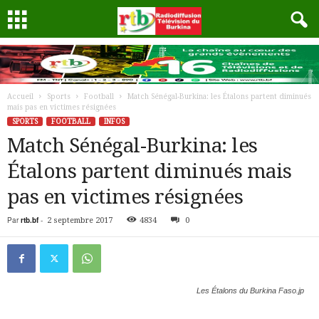
Accueil
Sports
Football
Match Sénégal-Burkina: les Étalons partent diminués
mais pas en victimes résignées
SPORTS
FOOTBALL
INFOS
Match Sénégal-Burkina: les
Étalons partent diminués mais
pas en victimes résignées
Par
rtb.bf
-
2 septembre 2017
4834
0
Les Étalons du Burkina Faso.jp