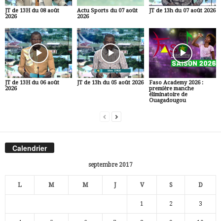
JT de 13H du 08 août
Actu Sports du 07 août
JT de 13h du 07 août 2026
2026
2026
JT de 13H du 06 août
JT de 13h du 05 août 2026
Faso Academy 2026 :
2026
première manche
éliminatoire de
Ouagadougou
Calendrier
septembre 2017
L
M
M
J
V
S
D
1
2
3