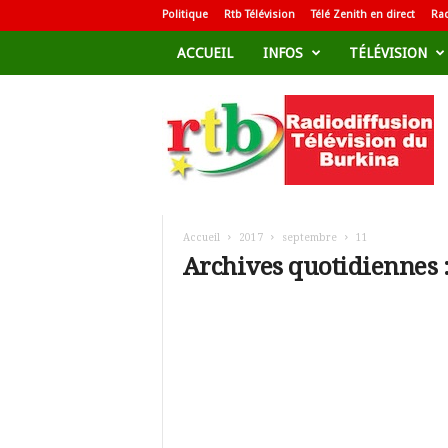
Politique
Rtb Télévision
Télé Zenith en direct
Rad
ACCUEIL
INFOS
TÉLÉVISION
R
a
d
i
o
d
i
f
Accueil
2017
septembre
11
f
Archives quotidiennes 
u
s
i
o
n
T
é
l