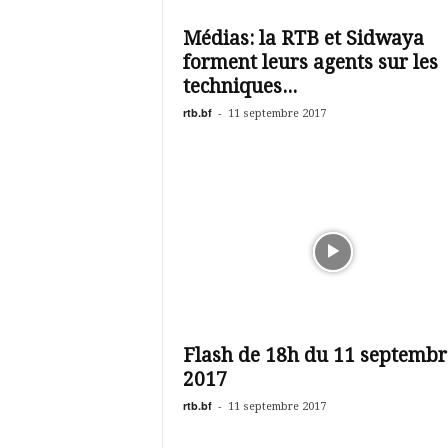
é
v
Médias: la RTB et Sidwaya
i
forment leurs agents sur les
s
i
techniques...
o
rtb.bf
-
11 septembre 2017
n
d
u
B
u
r
k
i
n
a
Flash de 18h du 11 septembr
2017
rtb.bf
-
11 septembre 2017