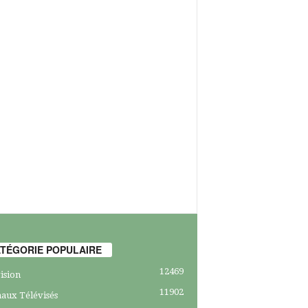
TÉGORIE POPULAIRE
12469
ision
11902
aux Télévisés