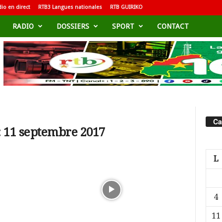
io en direct
RTB3 Langues nationales
RTB GUIRIKO
RADIO
DOSSIERS
SPORT
CONTACT
Ca
: 11 septembre 2017
L
4
11