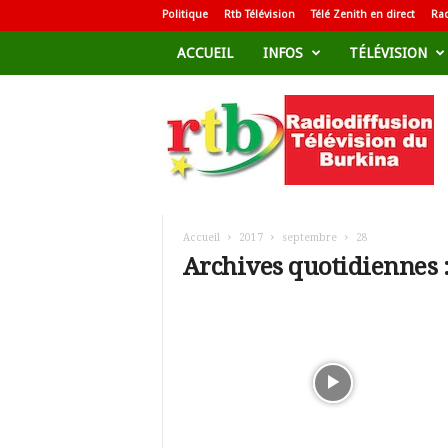
Politique
Rtb Télévision
Télé Zenith en direct
Rad
ACCUEIL
INFOS
TÉLÉVISION
R
a
d
i
o
d
i
f
Accueil
2017
septembre
28
f
Archives quotidiennes 
u
s
i
o
n
T
é
l