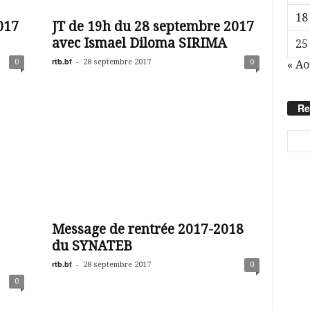
18
017
JT de 19h du 28 septembre 2017
avec Ismael Diloma SIRIMA
25
rtb.bf
-
0
28 septembre 2017
0
« Ao
Re
Message de rentrée 2017-2018
du SYNATEB
rtb.bf
-
28 septembre 2017
0
0