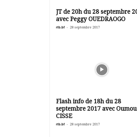
é
v
JT de 20h du 28 septembre 2
i
avec Peggy OUEDRAOGO
s
i
rtb.bf
-
28 septembre 2017
o
n
d
u
B
u
r
k
i
n
a
Flash info de 18h du 28
septembre 2017 avec Oumou
CISSE
rtb.bf
-
28 septembre 2017