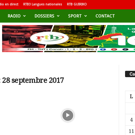
io en direct
RTB3 Langues nationales
RTB GUIRIKO
RADIO
DOSSIERS
SPORT
CONTACT
Ca
: 28 septembre 2017
L
4
11