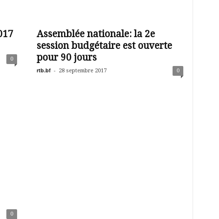
017
Assemblée nationale: la 2e
session budgétaire est ouverte
pour 90 jours
0
rtb.bf
-
28 septembre 2017
0
0