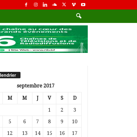
lendrier
septembre 2017
M
M
J
V
S
D
1
2
3
5
6
7
8
9
10
12
13
14
15
16
17