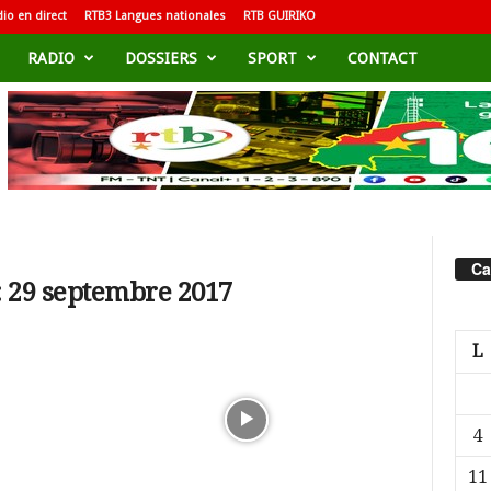
io en direct
RTB3 Langues nationales
RTB GUIRIKO
RADIO
DOSSIERS
SPORT
CONTACT
Ca
: 29 septembre 2017
L
4
11