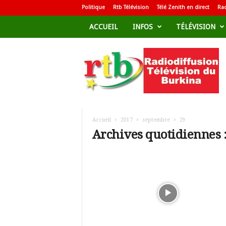
Politique
Rtb Télévision
Télé Zenith en direct
Rad
ACCUEIL
INFOS
TÉLÉVISION
R
a
d
i
o
d
i
f
Accueil
2017
septembre
29
f
Archives quotidiennes 
u
s
i
o
n
T
é
l