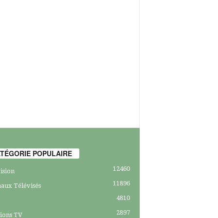
TÉGORIE POPULAIRE
12460
ision
11896
aux Télévisés
4810
2897
ions TV