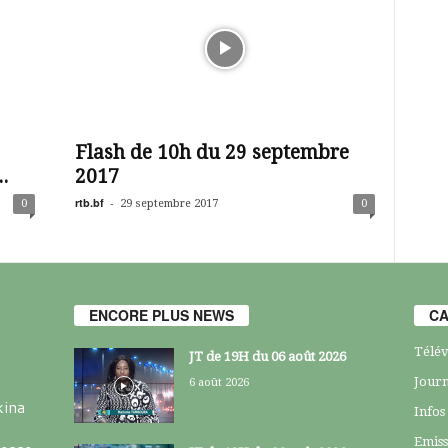
Flash de 10h du 29 septembre
.
2017
rtb.bf
-
0
29 septembre 2017
0
ENCORE PLUS NEWS
CA
Télév
JT de 19H du 06 août 2026
Journ
6 août 2026
kina
Infos
Emiss