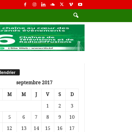
lendrier
septembre 2017
M
M
J
V
S
D
1
2
3
5
6
7
8
9
10
12
13
14
15
16
17