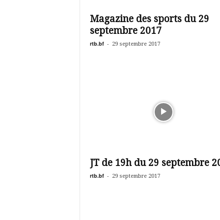
é
v
Magazine des sports du 29
i
septembre 2017
s
i
rtb.bf
-
29 septembre 2017
o
n
d
u
B
u
r
k
i
n
a
JT de 19h du 29 septembre 2
rtb.bf
-
29 septembre 2017