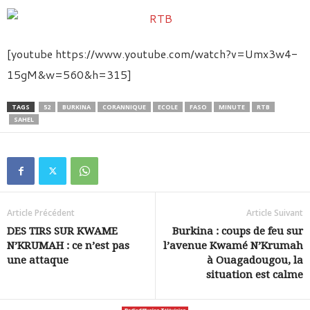
[youtube https://www.youtube.com/watch?v=Umx3w4-
15gM&w=560&h=315]
TAGS
52
BURKINA
CORANNIQUE
ECOLE
FASO
MINUTE
RTB
SAHEL
Article Précédent
Article Suivant
DES TIRS SUR KWAME
Burkina : coups de feu sur
N’KRUMAH : ce n’est pas
l’avenue Kwamé N’Krumah
une attaque
à Ouagadougou, la
situation est calme