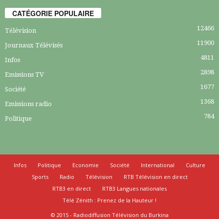
CATÉGORIE POPULAIRE
12466
Télévision
11900
Journaux Télévisés
4811
Infos
2898
Emissions TV
1677
Société
1368
Emissions radio
784
Politique
Infos
Politique
Economie
Société
International
Culture
Sports
Radio
Télévision
RTB Télévision en direct
RTB3 en direct
RTB3 Langues nationales
Télé Zénith : Prenez de la Hauteur !
© 2015 - Radiodiffusion Télévision du Burkina