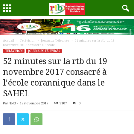
Accueil
Télévision
Journaux Télévisés
52 minutes sur la rtb du 19
novembre 2017 consacré à l’école...
TÉLÉVISION
JOURNAUX TÉLÉVISÉS
52 minutes sur la rtb du 19
novembre 2017 consacré à
l’école corannique dans le
SAHEL
Par
rtb.bf
-
19 novembre 2017
3107
0