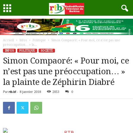
Accueil
Infos
Politique
Simon Compaoré: « Pour moi, ce n’est pas une
préoccupation… » la...
INFOS
POLITIQUE
SOCIÉTÉ
Simon Compaoré: « Pour moi, ce
n’est pas une préoccupation… »
la plainte de Zéphirin Diabré
Par
rtb.bf
-
8 janvier 2018
2053
0