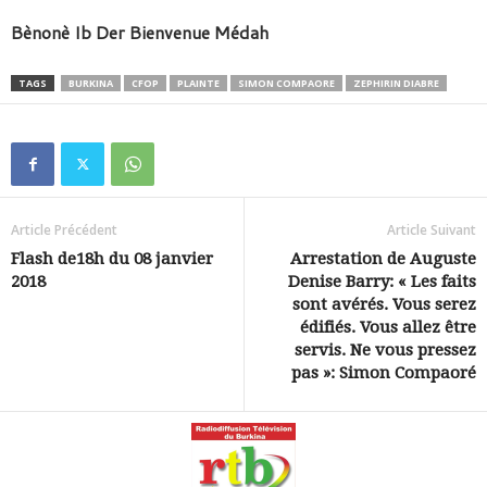
Bènonè Ib Der Bienvenue Médah
TAGS
BURKINA
CFOP
PLAINTE
SIMON COMPAORE
ZEPHIRIN DIABRE
Article Précédent
Article Suivant
Flash de18h du 08 janvier
Arrestation de Auguste
2018
Denise Barry: « Les faits
sont avérés. Vous serez
édifiés. Vous allez être
servis. Ne vous pressez
pas »: Simon Compaoré