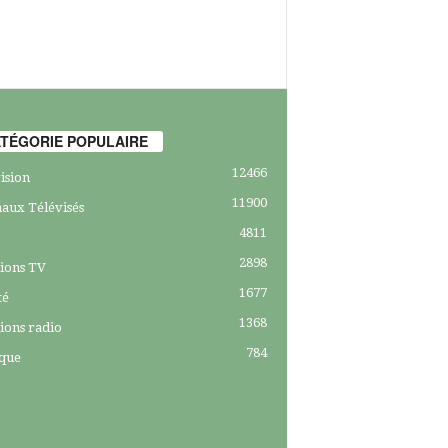
TÉGORIE POPULAIRE
12466
ision
11900
aux Télévisés
4811
2898
ions TV
1677
té
1368
ions radio
784
ique