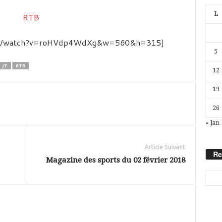
L
.com/watch?v=roHVdp4WdXg&w=560&h=315]
5
JT
RTB
12
19
26
« Jan
Article Suivant
Re
Magazine des sports du 02 février 2018