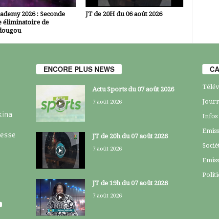
cademy 2026 : Seconde
JT de 20H du 06 août 2026
 éliminatoire de
dougou
ENCORE PLUS NEWS
CA
Télév
Actu Sports du 07 août 2026
Journ
7 août 2026
kina
Infos
Emiss
resse
JT de 20h du 07 août 2026
Socié
7 août 2026
Emiss
Polit
JT de 19h du 07 août 2026
7 août 2026