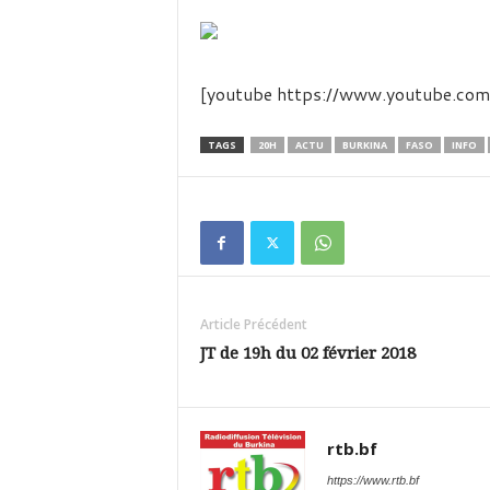
é
v
i
s
i
[youtube https://www.youtube
o
n
TAGS
20H
ACTU
BURKINA
FASO
INFO
d
u
B
u
r
k
i
n
Article Précédent
a
JT de 19h du 02 février 2018
rtb.bf
https://www.rtb.bf