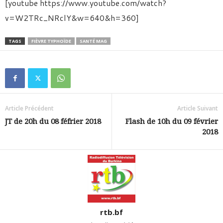
[youtube https://www.youtube.com/watch?
v=W2TRc_NRclY&w=640&h=360]
TAGS
FIÈVRE TYPHOÏDE
SANTÉ MAG
Article Précédent
Article Suivant
JT de 20h du 08 féfrier 2018
Flash de 10h du 09 février
2018
rtb.bf