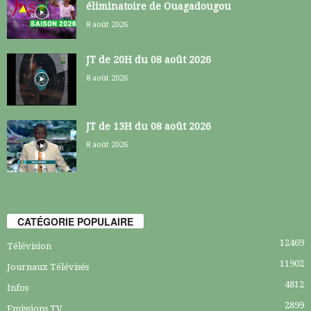
éliminatoire de Ouagadougou
8 août 2026
JT de 20H du 08 août 2026
8 août 2026
JT de 13H du 08 août 2026
8 août 2026
CATÉGORIE POPULAIRE
12469
Télévision
11902
Journaux Télévisés
4812
Infos
2899
Emissions TV