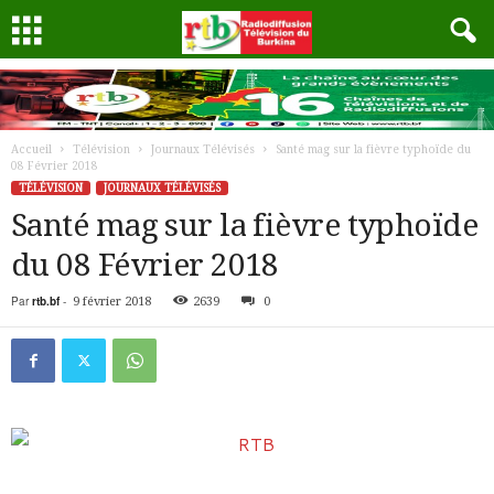
Accueil
Télévision
Journaux Télévisés
Santé mag sur la fièvre typhoïde du
08 Février 2018
TÉLÉVISION
JOURNAUX TÉLÉVISÉS
Santé mag sur la fièvre typhoïde
du 08 Février 2018
Par
rtb.bf
-
9 février 2018
2639
0