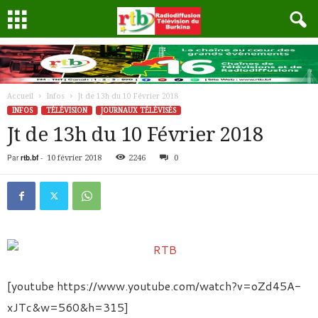
Accueil
Infos
Jt de 13h du 10 Février 2018
INFOS
TÉLÉVISION
JOURNAUX TÉLÉVISÉS
Jt de 13h du 10 Février 2018
Par
rtb.bf
-
10 février 2018
2246
0
[youtube https://www.youtube.com/watch?v=oZd45A-
xJTc&w=560&h=315]