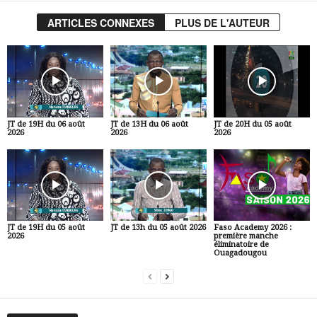
ARTICLES CONNEXES
PLUS DE L'AUTEUR
JT de 19H du 06 août
JT de 13H du 06 août
JT de 20H du 05 août
2026
2026
2026
JT de 19H du 05 août
JT de 13h du 05 août 2026
Faso Academy 2026 :
2026
première manche
éliminatoire de
Ouagadougou