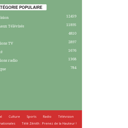
TÉGORIE POPULAIRE
12459
ision
11895
aux Télévisés
4810
2897
ions TV
1676
té
1368
ions radio
784
ique
al
Culture
Sports
Radio
Télévision
nationales
Télé Zénith : Prenez de la Hauteur !