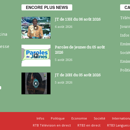
ENCORE PLUS NEWS
CA
Télév
JT de 13H du 06 août 2026
Journ
6 août 2026
kina
Infos
Emiss
resse
Paroles de jeunes du 05 août
2026
Socié
5 août 2026
Emiss
Polit
JT de 20H du 05 août 2026
5 août 2026
Infos
Politique
Economie
Société
Internation
RTB Télévision en direct
RTB3 en direct
RTB3 Langues 