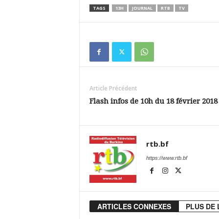
TAGS
13H
JOURNAL
RTB
TV
Article Précédent
Flash infos de 10h du 18 février 2018
rtb.bf
https://www.rtb.bf
ARTICLES CONNEXES
PLUS DE 