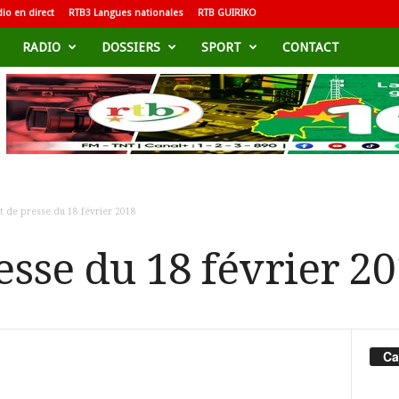
io en direct
RTB3 Langues nationales
RTB GUIRIKO
RADIO
DOSSIERS
SPORT
CONTACT
t de presse du 18 février 2018
esse du 18 février 2
Ca