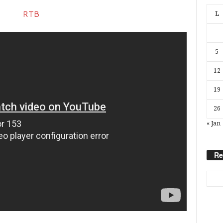
L
5
12
19
26
« Jan
Re