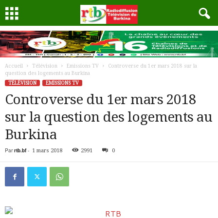
Accueil
Télévision
Emissions TV
Controverse du 1er mars 2018 sur la
question des logements au Burkina
TÉLÉVISION
EMISSIONS TV
Controverse du 1er mars 2018
sur la question des logements au
Burkina
Par
rtb.bf
-
1 mars 2018
2991
0