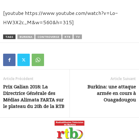
[youtube https://www.youtube.com/watch?v=Lo-
HW3X2c_M&w=560&h=315]
TAGS
BURKINA
CONTROVERSE
RTB
TV
Article Précédent
Article Suivant
Prix Galian 2018: La
Burkina: une attaque
Directrice Générale des
armée en cours à
Médias Alimata FARTA sur
Ouagadougou
le plateau du 20h de la RTB