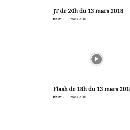
é
v
JT de 20h du 13 mars 2018
i
s
rtb.bf
-
13 mars 2018
i
o
n
d
u
B
u
r
k
i
n
Flash de 18h du 13 mars 201
a
rtb.bf
-
13 mars 2018