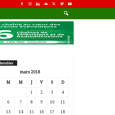
lendrier
mars 2018
M
M
J
V
S
D
1
2
3
4
6
7
8
9
10
11
13
14
15
16
17
18