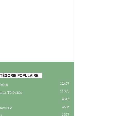
TÉGORIE POPULAIRE
12467
ision
11901
aux Télévisés
4812
2898
ions TV
1677
té