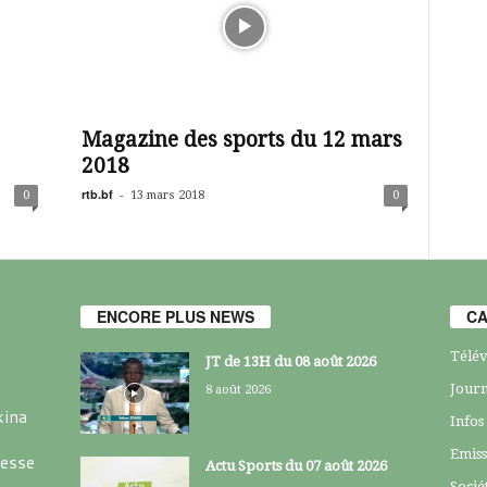
Magazine des sports du 12 mars
2018
rtb.bf
-
0
13 mars 2018
0
ENCORE PLUS NEWS
CA
Télév
JT de 13H du 08 août 2026
Journ
8 août 2026
kina
Infos
Emiss
resse
Actu Sports du 07 août 2026
Socié