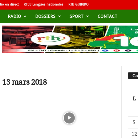
io en direct
RTB3 Langues nationales
RTB GUIRIKO
RADIO
DOSSIERS
SPORT
CONTACT
Ca
: 13 mars 2018
L
5
12