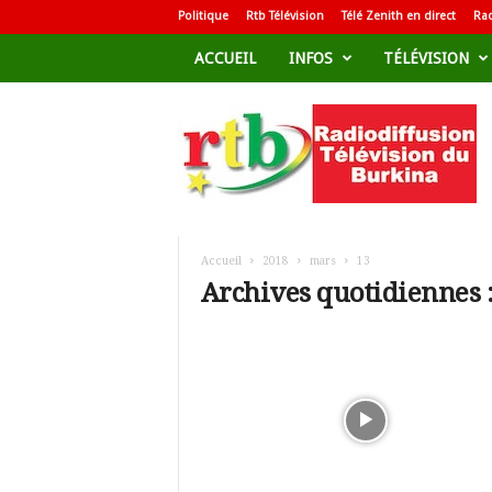
Politique
Rtb Télévision
Télé Zenith en direct
Rad
ACCUEIL
INFOS
TÉLÉVISION
R
a
d
i
o
d
i
f
Accueil
2018
mars
13
f
Archives quotidiennes 
u
s
i
o
n
T
é
l