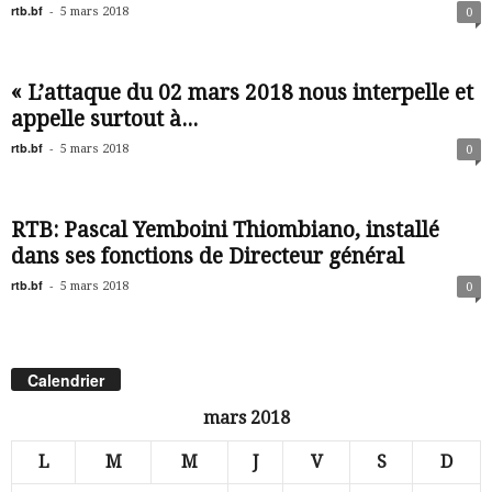
rtb.bf
-
5 mars 2018
0
« L’attaque du 02 mars 2018 nous interpelle et
appelle surtout à...
rtb.bf
-
5 mars 2018
0
RTB: Pascal Yemboini Thiombiano, installé
dans ses fonctions de Directeur général
rtb.bf
-
5 mars 2018
0
Calendrier
mars 2018
L
M
M
J
V
S
D