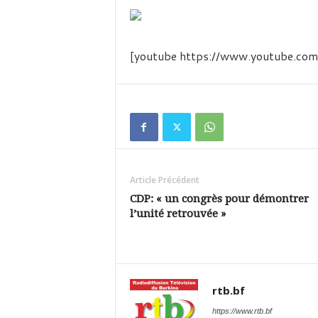
é
v
i
s
[youtube https://www.youtube.
i
o
n
d
u
B
u
r
k
Article Précédent
i
CDP: « un congrès pour démontrer
n
l’unité retrouvée »
a
rtb.bf
https://www.rtb.bf