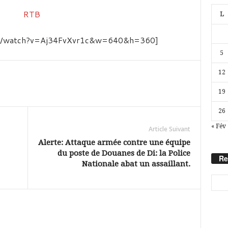
L
com/watch?v=Aj34FvXvr1c&w=640&h=360]
5
12
19
26
« Fév
Article Suivant
Alerte: Attaque armée contre une équipe
du poste de Douanes de Di: la Police
Re
Nationale abat un assaillant.