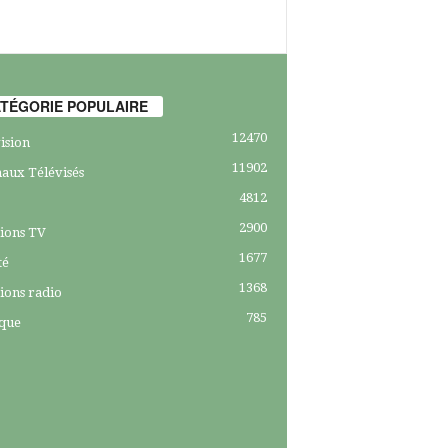
TÉGORIE POPULAIRE
12470
ision
11902
aux Télévisés
4812
2900
ions TV
1677
té
1368
ions radio
785
ique