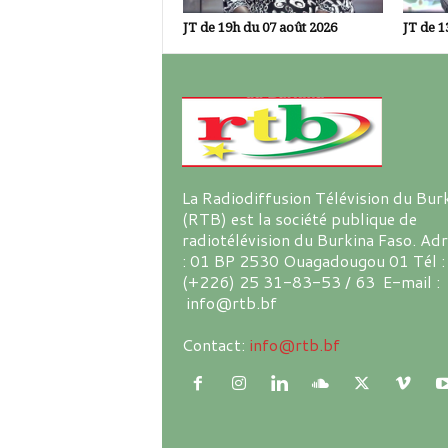
JT de 19h du 07 août 2026
JT de 1
La Radiodiffusion Télévision du Bur
(RTB) est la société publique de
radiotélévision du Burkina Faso. Ad
: 01 BP 2530 Ouagadougou 01 Tél :
(+226) 25 31-83-53 / 63 E-mail :
info@rtb.bf
Contact:
info@rtb.bf