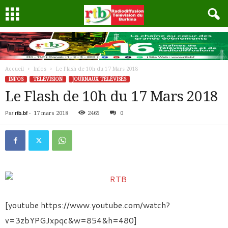
Accueil
Infos
Le Flash de 10h du 17 Mars 2018
INFOS
TÉLÉVISION
JOURNAUX TÉLÉVISÉS
Le Flash de 10h du 17 Mars 2018
Par
rtb.bf
-
17 mars 2018
2465
0
[youtube https://www.youtube.com/watch?
v=3zbYPGJxpqc&w=854&h=480]