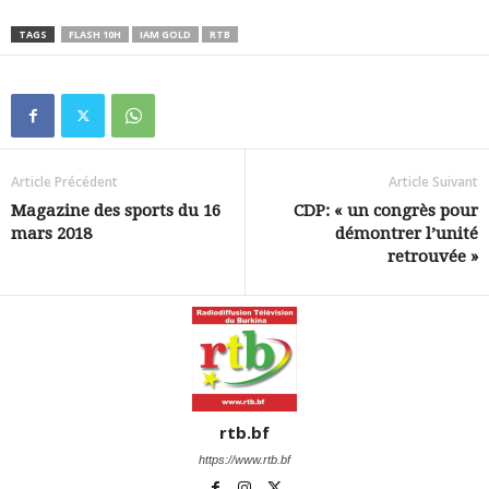
TAGS
FLASH 10H
IAM GOLD
RTB
Article Précédent
Article Suivant
Magazine des sports du 16
CDP: « un congrès pour
mars 2018
démontrer l’unité
retrouvée »
rtb.bf
https://www.rtb.bf