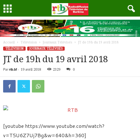
Accueil
Télévision
Journaux Télévisés
JT de 19h du 19 avril 2018
TÉLÉVISION
JOURNAUX TÉLÉVISÉS
JT de 19h du 19 avril 2018
Par
rtb.bf
-
19 avril 2018
2329
0
[youtube https://www.youtube.com/watch?
v=T5U6Z7Uj7Bg&w=640&h=360]