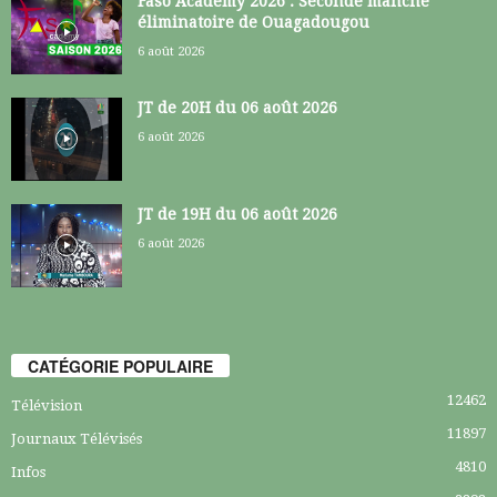
Faso Academy 2026 : Seconde manche
éliminatoire de Ouagadougou
6 août 2026
JT de 20H du 06 août 2026
6 août 2026
JT de 19H du 06 août 2026
6 août 2026
CATÉGORIE POPULAIRE
12462
Télévision
11897
Journaux Télévisés
4810
Infos