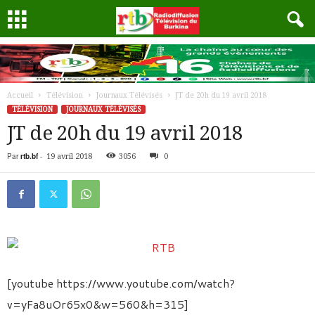
Accueil
Télévision
Journaux Télévisés
JT de 20h du 19 avril 2018
TÉLÉVISION
JOURNAUX TÉLÉVISÉS
JT de 20h du 19 avril 2018
Par
rtb.bf
-
19 avril 2018
3056
0
[youtube https://www.youtube.com/watch?
v=yFa8uOr65x0&w=560&h=315]