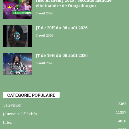
Faso Academy 2026 : Seconde manche
éliminatoire de Ouagadougou
6 août 2026
JT de 20H du 06 août 2026
6 août 2026
JT de 19H du 06 août 2026
6 août 2026
CATÉGORIE POPULAIRE
12462
Télévision
11897
Journaux Télévisés
4810
Infos