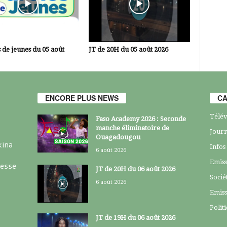
 de jeunes du 05 août
JT de 20H du 05 août 2026
ENCORE PLUS NEWS
CA
Télév
Faso Academy 2026 : Seconde
manche éliminatoire de
Journ
Ouagadougou
kina
Infos
6 août 2026
Emiss
resse
JT de 20H du 06 août 2026
Socié
6 août 2026
Emiss
Polit
JT de 19H du 06 août 2026