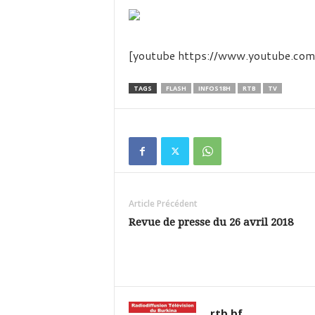
é
v
i
s
[youtube https://www.youtube.
i
o
n
TAGS
FLASH
INFOS18H
RTB
TV
d
u
B
u
r
k
i
Article Précédent
n
a
Revue de presse du 26 avril 2018
rtb.bf