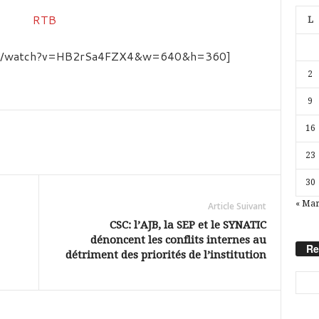
L
com/watch?v=HB2rSa4FZX4&w=640&h=360]
2
9
16
23
30
« Ma
Article Suivant
CSC: l’AJB, la SEP et le SYNATIC
dénoncent les conflits internes au
Re
détriment des priorités de l’institution