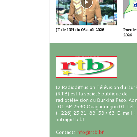
JT de 13H du 06 août 2026
Paroles
2026
La Radiodiffusion Télévision du Bur
(RTB) est la société publique de
radiotélévision du Burkina Faso. Ad
: 01 BP 2530 Ouagadougou 01 Tél :
(+226) 25 31-83-53 / 63 E-mail :
info@rtb.bf
Contact:
info@rtb.bf