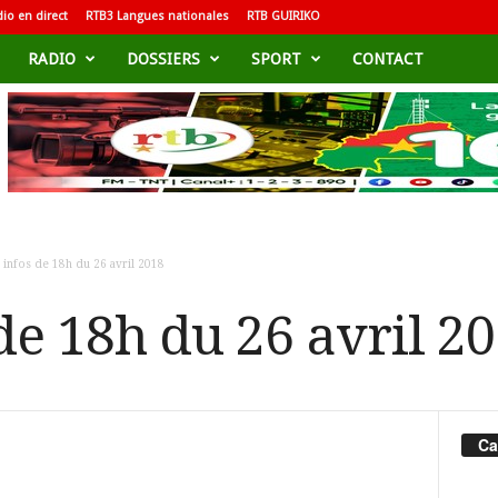
io en direct
RTB3 Langues nationales
RTB GUIRIKO
RADIO
DOSSIERS
SPORT
CONTACT
 infos de 18h du 26 avril 2018
de 18h du 26 avril 2
Ca