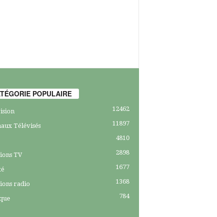
TÉGORIE POPULAIRE
12462
ision
11897
aux Télévisés
4810
2898
ions TV
1677
té
1368
ions radio
784
ique