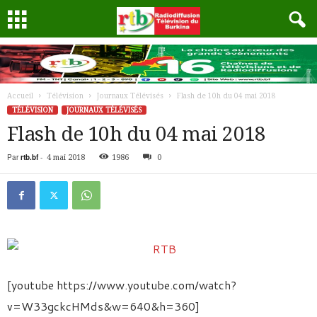
Accueil
Télévision
Journaux Télévisés
Flash de 10h du 04 mai 2018
TÉLÉVISION
JOURNAUX TÉLÉVISÉS
Flash de 10h du 04 mai 2018
Par
rtb.bf
-
4 mai 2018
1986
0
[youtube https://www.youtube.com/watch?
v=W33gckcHMds&w=640&h=360]