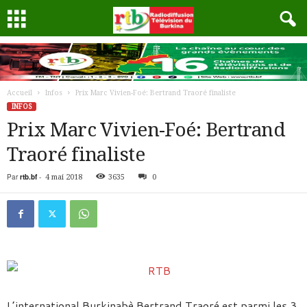
Accueil
Infos
Prix Marc Vivien-Foé: Bertrand Traoré finaliste
INFOS
Prix Marc Vivien-Foé: Bertrand
Traoré finaliste
Par
rtb.bf
-
4 mai 2018
3635
0
L’international Burkinabè Bertrand Traoré est parmi les 3