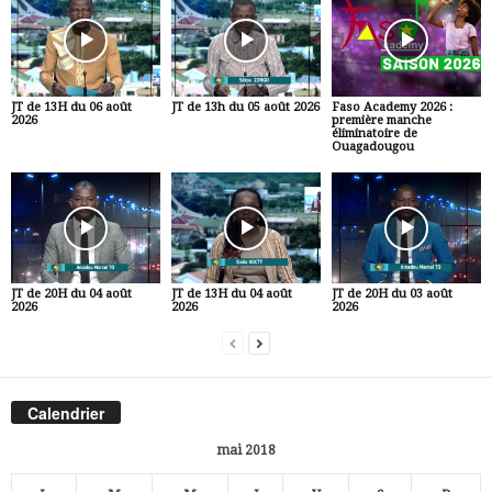
JT de 13H du 06 août
JT de 13h du 05 août 2026
Faso Academy 2026 :
2026
première manche
éliminatoire de
Ouagadougou
JT de 20H du 04 août
JT de 13H du 04 août
JT de 20H du 03 août
2026
2026
2026
Calendrier
mai 2018