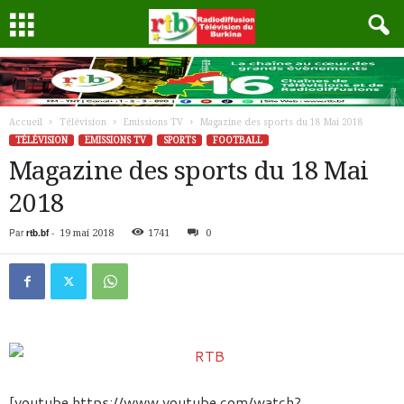
Accueil
Télévision
Emissions TV
Magazine des sports du 18 Mai 2018
TÉLÉVISION
EMISSIONS TV
SPORTS
FOOTBALL
Magazine des sports du 18 Mai
2018
Par
rtb.bf
-
19 mai 2018
1741
0
[youtube https://www.youtube.com/watch?