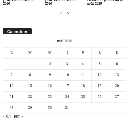
JT de 19H du 06 août
JT de 13H du 06 août
Paroles de jeunes du 05
2026
2026
août 2026
Calendrier
mai 2018
L
M
M
J
V
S
D
1
2
3
4
5
6
7
8
9
10
11
12
13
14
15
16
17
18
19
20
21
22
23
24
25
26
27
28
29
30
31
« Avr
Juin »