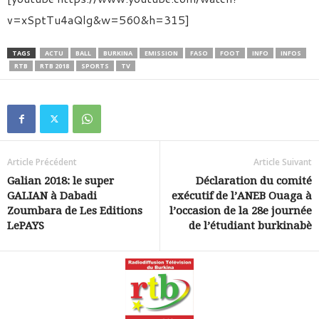
v=xSptTu4aQlg&w=560&h=315]
TAGS
ACTU
BALL
BURKINA
EMISSION
FASO
FOOT
INFO
INFOS
RTB
RTB 2018
SPORTS
TV
Article Précédent
Article Suivant
Galian 2018: le super
Déclaration du comité
GALIAN à Dabadi
exécutif de l’ANEB Ouaga à
Zoumbara de Les Editions
l’occasion de la 28e journée
LePAYS
de l’étudiant burkinabè