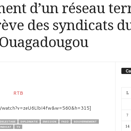
nt d’un réseau terr
ève des syndicats 
à Ouagadougou
Ca
L
com/watch?v=zeU6LlbI4fw&w=560&h=315]
7
DELESTAGE
DIPLOMATIE
EMISSION
FASO
GOUVERNEMENT
14
YNDICAT
TV