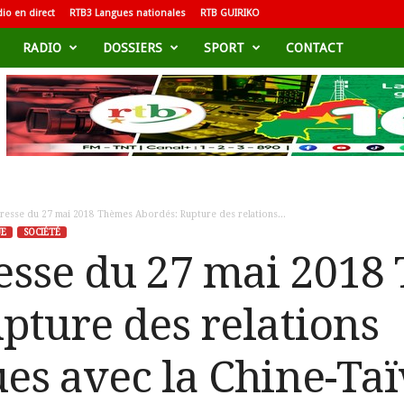
io en direct
RTB3 Langues nationales
RTB GUIRIKO
RADIO
DOSSIERS
SPORT
CONTACT
resse du 27 mai 2018 Thèmes Abordés: Rupture des relations...
UE
SOCIÉTÉ
esse du 27 mai 2018
pture des relations
es avec la Chine-Ta