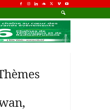
 Thèmes
ïwan,