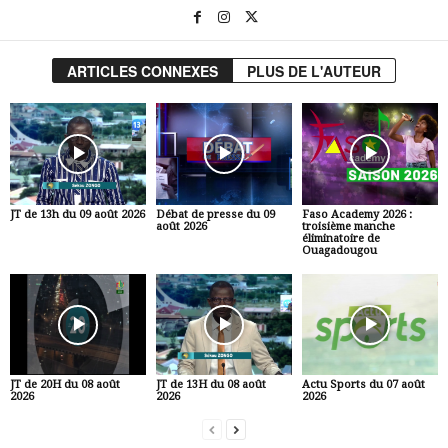
ARTICLES CONNEXES
PLUS DE L'AUTEUR
JT de 13h du 09 août 2026
Débat de presse du 09
Faso Academy 2026 :
août 2026
troisième manche
éliminatoire de
Ouagadougou
JT de 20H du 08 août
JT de 13H du 08 août
Actu Sports du 07 août
2026
2026
2026