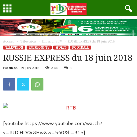
Accueil
Télévision
Emissions TV
RUSSIE EXPRESS du 18 juin 2018
TÉLÉVISION
EMISSIONS TV
SPORTS
FOOTBALL
RUSSIE EXPRESS du 18 juin 2018
Par
rtb.bf
-
19 juin 2018
2940
0
[youtube https://www.youtube.com/watch?
v=IUDiHDQr8Hw&w=560&h=315]