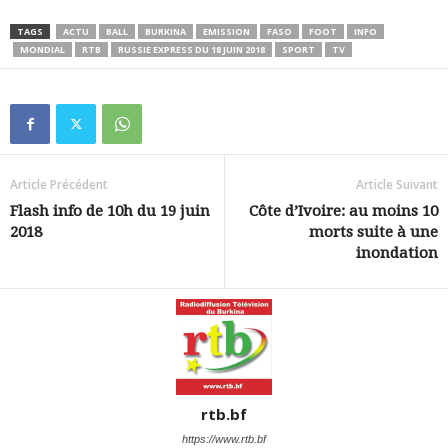
TAGS
ACTU
BALL
BURKINA
EMISSION
FASO
FOOT
INFO
MONDIAL
RTB
RUSSIE EXPRESS DU 18 JUIN 2018
SPORT
TV
Article Précédent
Article Suivant
Flash info de 10h du 19 juin
Côte d’Ivoire: au moins 10
2018
morts suite à une
inondation
rtb.bf
https://www.rtb.bf