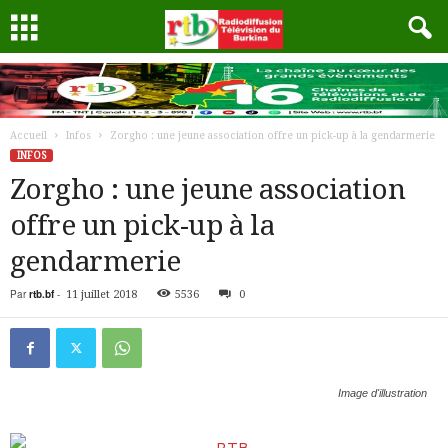
Accueil
Infos
Zorgho : une jeune association offre un pick-up à la gendarmerie
INFOS
Zorgho : une jeune association
offre un pick-up à la
gendarmerie
Par
rtb.bf
-
11 juillet 2018
5536
0
Image d'illustration