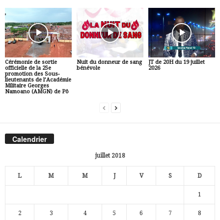
Cérémonie de sortie
Nuit du donneur de sang
JT de 20H du 19 juillet
officielle de la 25e
bénévole
2026
promotion des Sous-
lieutenants de l’Académie
Militaire Georges
Namoano (AMGN) de Pô
Calendrier
juillet 2018
L
M
M
J
V
S
D
1
2
3
4
5
6
7
8