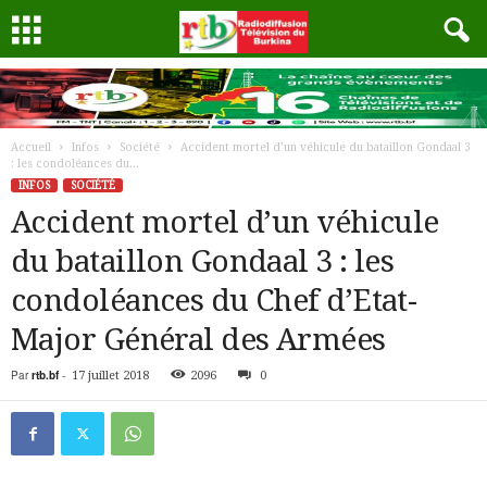
Accueil
Infos
Société
Accident mortel d’un véhicule du bataillon Gondaal 3
: les condoléances du...
INFOS
SOCIÉTÉ
Accident mortel d’un véhicule
du bataillon Gondaal 3 : les
condoléances du Chef d’Etat-
Major Général des Armées
Par
rtb.bf
-
17 juillet 2018
2096
0