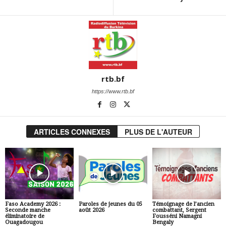
rtb.bf
https://www.rtb.bf
ARTICLES CONNEXES
PLUS DE L'AUTEUR
Faso Academy 2026 :
Paroles de jeunes du 05
Témoignage de l’ancien
Seconde manche
août 2026
combattant, Sergent
éliminatoire de
Fousséni Namagni
Ouagadougou
Bengaly