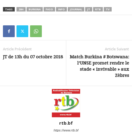
TAGS
20H
BURKINA
FASO
INFO
JOURNAL
JT
RTB
TV
Article Précédent
Article Suivant
JT de 13h du 07 octobre 2018
Match Burkina # Botswana:
l’UNSE promet rendre le
stade « invivable » aux
Zèbres
rtb.bf
https://www.rtb.bf