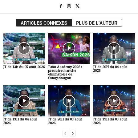
ARTICLES CONNEXES
PLUS DE L'AUTEUR
JT de 13h du 05 août 2026
Faso Academy 2026 :
JT de 20H du 04 août
première manche
2026
éliminatoire de
Ouagadougou
JT de 13H du 04 août
JT de 20H du 03 août
JT de 19H du 03 août
2026
2026
2026