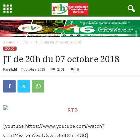
Accueil
Infos
JT de 20h du 07 octobre 2018
INFOS
JT de 20h du 07 octobre 2018
Par
rtb.bf
-
7 octobre 2018
2361
0
[youtube https://www.youtube.com/watch?
v=uIMw_ZcAGoQ&w=854&h=480]