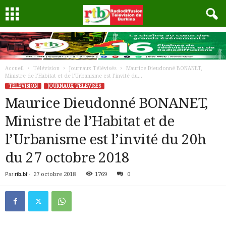
Accueil
Télévision
Journaux Télévisés
Maurice Dieudonné BONANET,
Ministre de l’Habitat et de l’Urbanisme est l’invité du...
TÉLÉVISION
JOURNAUX TÉLÉVISÉS
Maurice Dieudonné BONANET,
Ministre de l’Habitat et de
l’Urbanisme est l’invité du 20h
du 27 octobre 2018
Par
rtb.bf
-
27 octobre 2018
1769
0