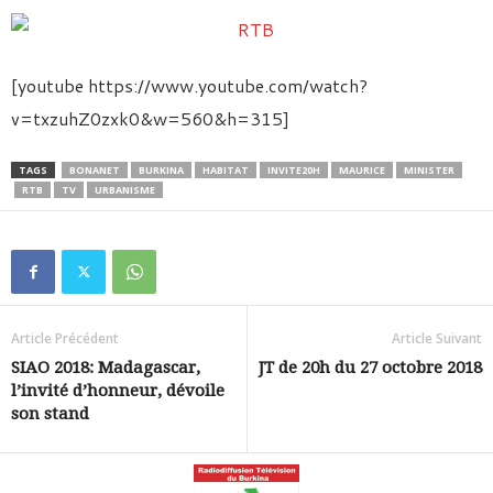
[youtube https://www.youtube.com/watch?
v=txzuhZ0zxk0&w=560&h=315]
TAGS
BONANET
BURKINA
HABITAT
INVITE20H
MAURICE
MINISTER
RTB
TV
URBANISME
Article Précédent
Article Suivant
SIAO 2018: Madagascar,
JT de 20h du 27 octobre 2018
l’invité d’honneur, dévoile
son stand