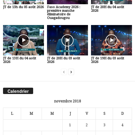
JT de 13h du 05 août 2026
Faso Academy 2026 :
JT de 20H du 04 août
première manche
2026
éliminatoire de
Ouagadougou
JT de 13H du 04 août
JT de 20H du 03 août
JT de 19H du 03 août
2026
2026
2026
Calendrier
novembre 2018
L
M
M
J
V
S
D
1
2
3
4