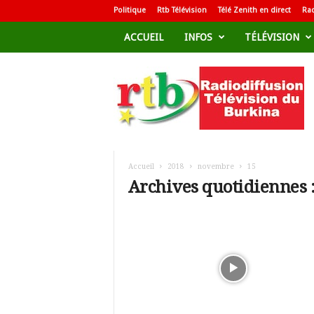
Politique
Rtb Télévision
Télé Zenith en direct
Rad
ACCUEIL
INFOS
TÉLÉVISION
R
a
d
i
o
d
i
f
Accueil
2018
novembre
15
f
Archives quotidiennes 
u
s
i
o
n
T
é
l