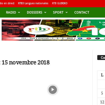
io en direct
RTB3 Langues nationales
RTB GUIRIKO
RADIO
DOSSIERS
SPORT
CONTACT
Ca
: 15 novembre 2018
L
5
12