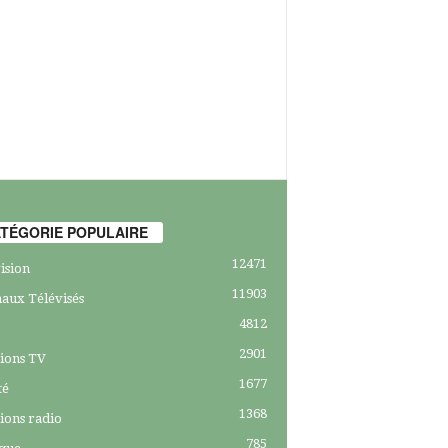
TÉGORIE POPULAIRE
12471
ision
11903
aux Télévisés
4812
2901
ions TV
1677
té
1368
ions radio
785