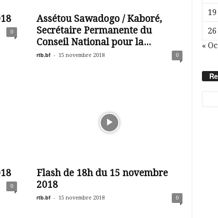
19
018
Assétou Sawadogo / Kaboré,
Secrétaire Permanente du
26
0
Conseil National pour la...
« Oc
rtb.bf
-
15 novembre 2018
0
Re
018
Flash de 18h du 15 novembre
2018
0
rtb.bf
-
15 novembre 2018
0