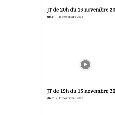
é
v
JT de 20h du 15 novembre 2
i
s
rtb.bf
-
15 novembre 2018
i
o
n
d
u
B
u
r
k
i
n
a
JT de 19h du 15 novembre 2
rtb.bf
-
15 novembre 2018