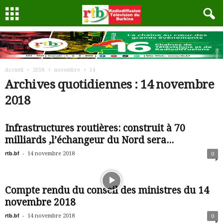
Accueil
2018
novembre
14
Archives quotidiennes : 14 novembre
2018
Infrastructures routières: construit à 70
milliards ,l’échangeur du Nord sera...
rtb.bf
-
14 novembre 2018
0
Compte rendu du conseil des ministres du 14
novembre 2018
rtb.bf
-
14 novembre 2018
0