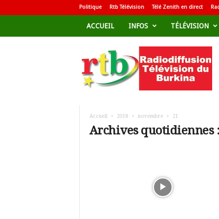
Politique
Rtb Télévision
Télé Zenith en direct
Rad
ACCUEIL
INFOS
TÉLÉVISION
R
a
d
i
o
d
i
f
Accueil
2018
novembre
21
f
Archives quotidiennes 
u
s
i
o
n
T
é
l