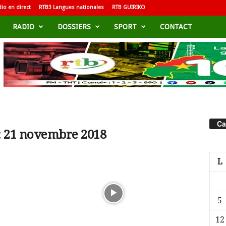
io en direct
RTB3 Langues nationales
RTB GUIRIKO
RADIO
DOSSIERS
SPORT
CONTACT
Ca
: 21 novembre 2018
L
5
12