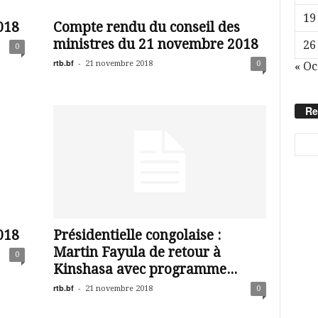
19
018
Compte rendu du conseil des
ministres du 21 novembre 2018
26
0
rtb.bf
-
21 novembre 2018
0
« Oc
Re
018
Présidentielle congolaise :
Martin Fayula de retour à
0
Kinshasa avec programme...
rtb.bf
-
21 novembre 2018
0