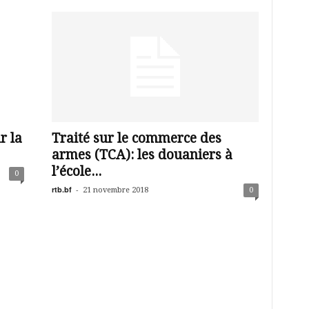
r la
Traité sur le commerce des
armes (TCA): les douaniers à
l’école...
0
rtb.bf
-
21 novembre 2018
0