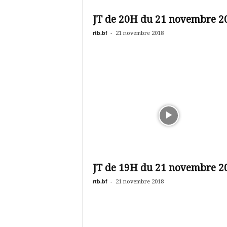
é
v
JT de 20H du 21 novembre 2
i
s
rtb.bf
-
21 novembre 2018
i
o
n
d
u
B
u
r
k
i
n
a
JT de 19H du 21 novembre 2
rtb.bf
-
21 novembre 2018