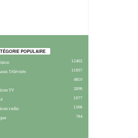
TÉGORIE POPULAIRE
12462
ision
11897
aux Télévisés
4810
2898
ions TV
1677
té
1368
ions radio
784
ique