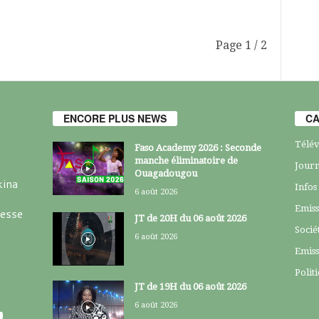
Page 1 / 2
ENCORE PLUS NEWS
CA
Télév
Faso Academy 2026 : Seconde
manche éliminatoire de
Journ
Ouagadougou
kina
Infos
6 août 2026
Emiss
resse
JT de 20H du 06 août 2026
Socié
6 août 2026
Emiss
Polit
JT de 19H du 06 août 2026
6 août 2026