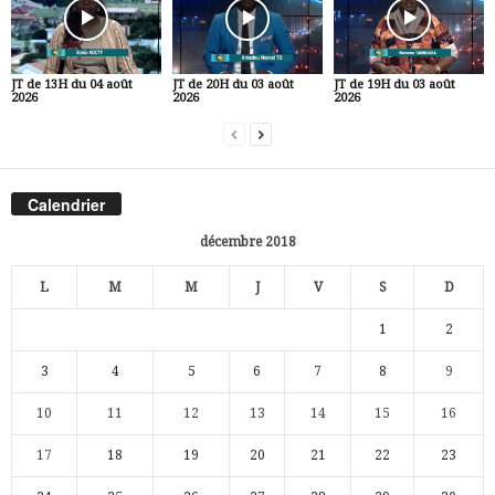
JT de 13H du 04 août
JT de 20H du 03 août
JT de 19H du 03 août
2026
2026
2026
Calendrier
décembre 2018
L
M
M
J
V
S
D
1
2
3
4
5
6
7
8
9
10
11
12
13
14
15
16
17
18
19
20
21
22
23