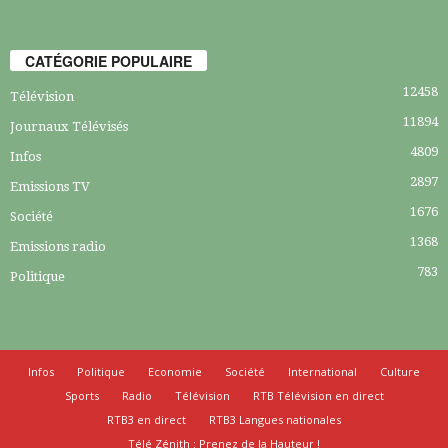
CATÉGORIE POPULAIRE
12458
Télévision
11894
Journaux Télévisés
4809
Infos
2897
Emissions TV
1676
Société
1368
Emissions radio
783
Politique
Infos
Politique
Economie
Société
International
Culture
Sports
Radio
Télévision
RTB Télévision en direct
RTB3 en direct
RTB3 Langues nationales
Télé Zénith : Prenez de la Hauteur !