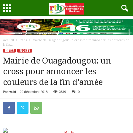
Accueil
Infos
Mairie de Ouagadougou: un cross pour annoncer les couleurs de
la fin...
INFOS
SPORTS
Mairie de Ouagadougou: un
cross pour annoncer les
couleurs de la fin d’année
Par
rtb.bf
-
20 décembre 2018
2339
0