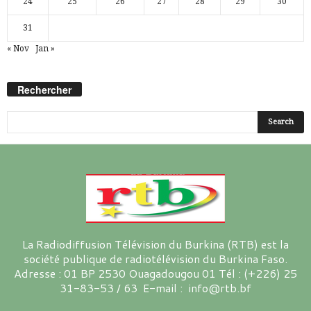
24
25
26
27
28
29
30
31
« Nov
Jan »
Rechercher
La Radiodiffusion Télévision du Burkina (RTB) est la
société publique de radiotélévision du Burkina Faso.
Adresse : 01 BP 2530 Ouagadougou 01 Tél : (+226) 25
31-83-53 / 63 E-mail : info@rtb.bf