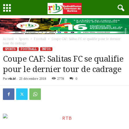
Accueil
Sports
Football
Coupe CAF: Salitas FC se qualifie pour le dernier
tour de cadrage
SPORTS
FOOTBALL
INFOS
Coupe CAF: Salitas FC se qualifie
pour le dernier tour de cadrage
Par
rtb.bf
-
23 décembre 2018
2778
0