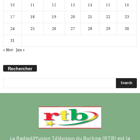
10
11
12
13
14
15
16
17
18
19
20
21
22
23
24
25
26
27
28
29
30
31
« Nov
Jan »
Rechercher
La Radiodiffusion Télévision du Burkina (RTB) est la