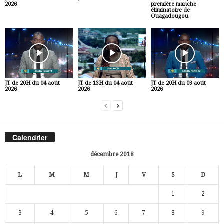
2026
première manche
éliminatoire de
Ouagadougou
JT de 20H du 04 août
JT de 13H du 04 août
JT de 20H du 03 août
2026
2026
2026
Calendrier
décembre 2018
L
M
M
J
V
S
D
1
2
3
4
5
6
7
8
9