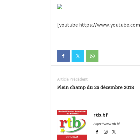
é
v
i
s
[youtube https://www.youtube.
i
o
n
d
u
B
u
r
k
Article Précédent
i
Plein champ du 26 décembre 2018
n
a
rtb.bf
https://www.rtb.bf