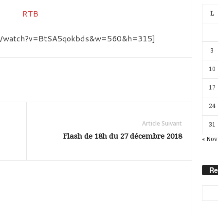
L
com/watch?v=BtSA5qokbds&w=560&h=315]
3
10
17
24
Article Suivant
31
Flash de 18h du 27 décembre 2018
« Nov
Re