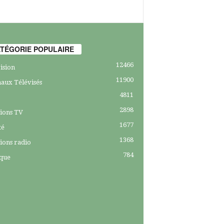
TÉGORIE POPULAIRE
12466
ision
11900
aux Télévisés
4811
2898
ions TV
1677
té
1368
ions radio
784
ique