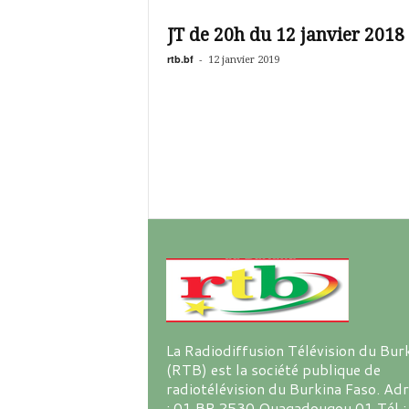
é
v
JT de 20h du 12 janvier 2018
i
s
rtb.bf
-
12 janvier 2019
i
o
n
d
u
B
u
r
k
i
n
a
La Radiodiffusion Télévision du Bur
(RTB) est la société publique de
radiotélévision du Burkina Faso. Ad
: 01 BP 2530 Ouagadougou 01 Tél :