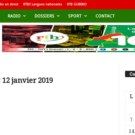
io en direct
RTB3 Langues nationales
RTB GUIRIKO
RADIO
DOSSIERS
SPORT
CONTACT
Ca
 12 janvier 2019
L
7
14