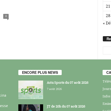
21
28
0
« Dé
Re
ENCORE PLUS NEWS
CA
Télév
Actu Sports du 07 août 2026
Journ
7 août 2026
kina
Infos
Emiss
resse
JT de 20h du 07 août 2026