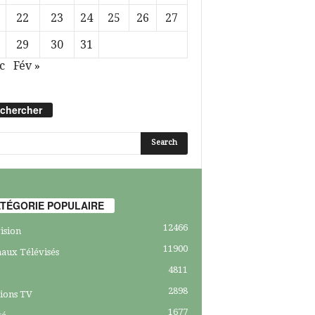
22
23
24
25
26
27
29
30
31
c
Fév »
chercher
TÉGORIE POPULAIRE
12466
ision
11900
aux Télévisés
4811
2898
ions TV
1677