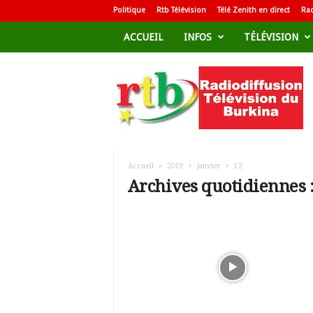
Politique
Rtb Télévision
Télé Zenith en direct
Rad
ACCUEIL
INFOS
TÉLÉVISION
R
a
d
i
o
d
i
f
Accueil
2019
janvier
12
f
Archives quotidiennes :
u
s
i
o
n
T
é
l