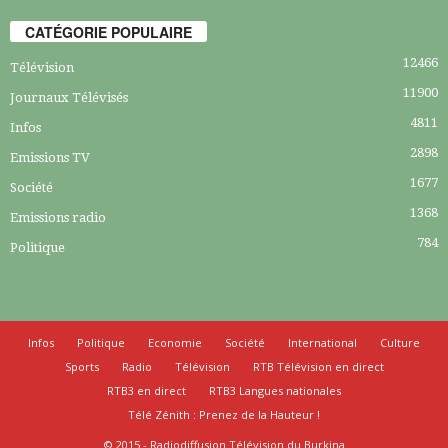
CATÉGORIE POPULAIRE
12466
Télévision
11900
Journaux Télévisés
4811
Infos
2898
Emissions TV
1677
Société
1368
Emissions radio
784
Politique
Infos
Politique
Economie
Société
International
Culture
Sports
Radio
Télévision
RTB Télévision en direct
RTB3 en direct
RTB3 Langues nationales
Télé Zénith : Prenez de la Hauteur !
© 2015 - Radiodiffusion Télévision du Burkina