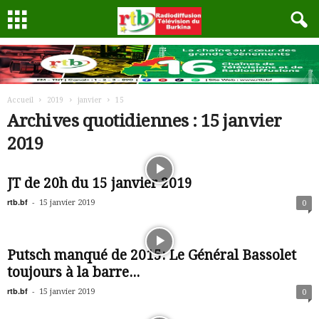
Accueil
2019
janvier
15
Archives quotidiennes : 15 janvier
2019
JT de 20h du 15 janvier 2019
rtb.bf
-
15 janvier 2019
0
Putsch manqué de 2015: Le Général Bassolet
toujours à la barre...
rtb.bf
-
15 janvier 2019
0