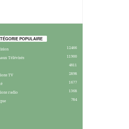
TÉGORIE POPULAIRE
12466
ision
11900
aux Télévisés
4811
2898
ions TV
1677
té
1368
ions radio
784
ique