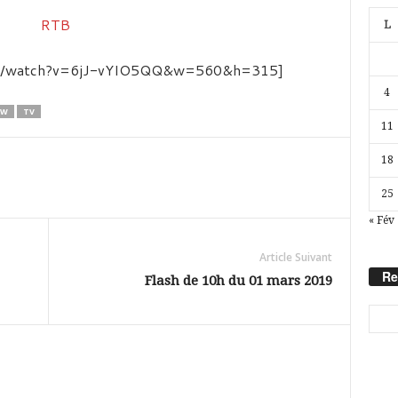
L
com/watch?v=6jJ-vYIO5QQ&w=560&h=315]
4
OW
TV
11
18
25
« Fév
Article Suivant
Re
Flash de 10h du 01 mars 2019