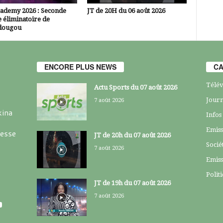
cademy 2026 : Seconde
JT de 20H du 06 août 2026
 éliminatoire de
dougou
ENCORE PLUS NEWS
CA
Télév
Actu Sports du 07 août 2026
Journ
7 août 2026
kina
Infos
Emiss
resse
JT de 20h du 07 août 2026
Socié
7 août 2026
Emiss
Polit
JT de 19h du 07 août 2026
7 août 2026