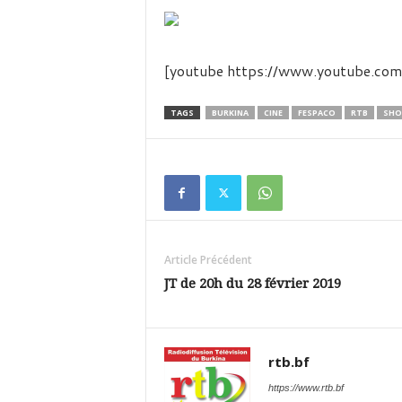
é
v
i
s
[youtube https://www.youtube.
i
o
n
TAGS
BURKINA
CINE
FESPACO
RTB
SH
d
u
B
u
r
k
i
Article Précédent
n
a
JT de 20h du 28 février 2019
rtb.bf
https://www.rtb.bf