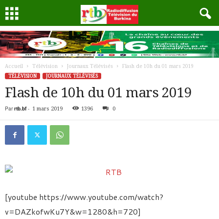
Accueil
Télévision
Journaux Télévisés
Flash de 10h du 01 mars 2019
TÉLÉVISION
JOURNAUX TÉLÉVISÉS
Flash de 10h du 01 mars 2019
Par
rtb.bf
-
1 mars 2019
1396
0
[youtube https://www.youtube.com/watch?
v=DAZkofwKu7Y&w=1280&h=720]