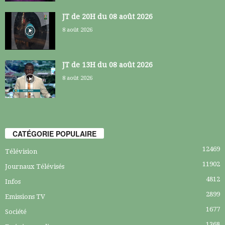
JT de 20H du 08 août 2026
8 août 2026
JT de 13H du 08 août 2026
8 août 2026
CATÉGORIE POPULAIRE
12469
Télévision
11902
Journaux Télévisés
4812
Infos
2899
Emissions TV
1677
Société
1368