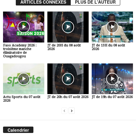
ARTICLES CONNEXES
PLUS DE L'AUTEUR
Faso Academy 2026 :
JT de 20H du 08 août
JT de 13H du 08 août
troisième manche
2026
2026
éliminatoire de
Ouagadougou
Actu Sports du 07 août
JT de 20h du 07 août 2026
JT de 19h du 07 août 2026
2026
Calendrier