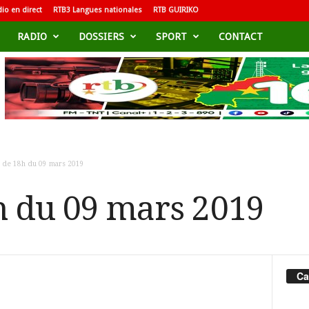
io en direct
RTB3 Langues nationales
RTB GUIRIKO
RADIO
DOSSIERS
SPORT
CONTACT
h de 18h du 09 mars 2019
h du 09 mars 2019
Ca