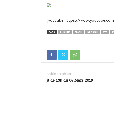
é
v
i
s
[youtube https://www.youtube
i
o
n
TAGS
BURKINA
FLASH
INFOS18H
RTB
T
d
u
B
u
r
k
i
Article Précédent
n
a
jt de 13h du 09 Mars 2019