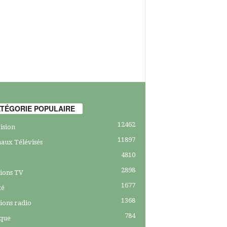
TÉGORIE POPULAIRE
12462
ision
11897
aux Télévisés
4810
2898
ions TV
1677
té
1368
ions radio
784
ique