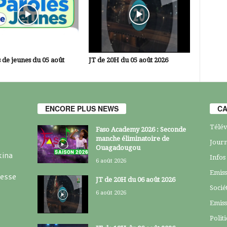
 de jeunes du 05 août
JT de 20H du 05 août 2026
ENCORE PLUS NEWS
CA
Télév
Faso Academy 2026 : Seconde
manche éliminatoire de
Journ
Ouagadougou
kina
Infos
6 août 2026
Emiss
resse
JT de 20H du 06 août 2026
Socié
6 août 2026
Emiss
Polit