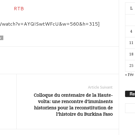
L
.com/watch?v=AYQISwtWFcU&w=560&h=315]
4
V
11
18
25
« Fév
Article Suivant
Re
Colloque du centenaire de la Haute-
volta: une rencontre d’imminents
historiens pour la reconstitution de
l’histoire du Burkina Faso