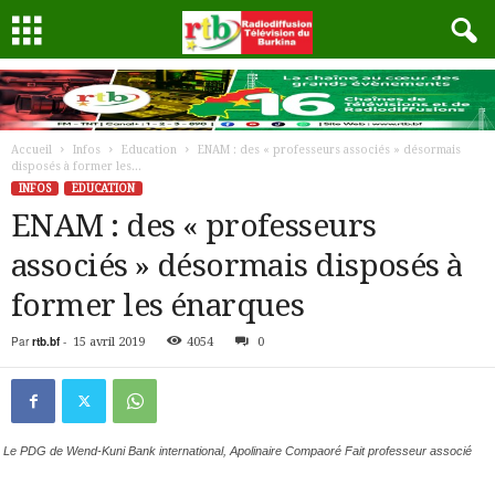
Accueil
Infos
Education
ENAM : des « professeurs associés » désormais
disposés à former les...
INFOS
EDUCATION
ENAM : des « professeurs
associés » désormais disposés à
former les énarques
Par
rtb.bf
-
15 avril 2019
4054
0
Le PDG de Wend-Kuni Bank international, Apolinaire Compaoré Fait professeur associé