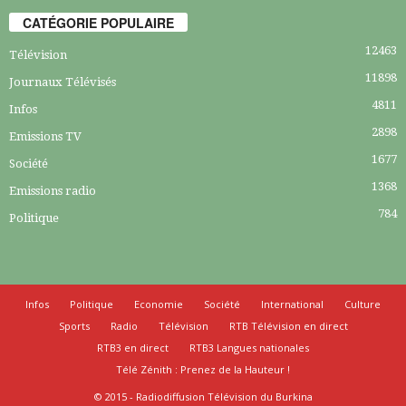
CATÉGORIE POPULAIRE
12463
Télévision
11898
Journaux Télévisés
4811
Infos
2898
Emissions TV
1677
Société
1368
Emissions radio
784
Politique
Infos
Politique
Economie
Société
International
Culture
Sports
Radio
Télévision
RTB Télévision en direct
RTB3 en direct
RTB3 Langues nationales
Télé Zénith : Prenez de la Hauteur !
© 2015 - Radiodiffusion Télévision du Burkina