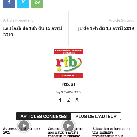
Article Précédent
Article Suivant
Le Flash de 18h du 15 avril
JT de 19h du 15 avril 2019
2019
rtb.bf
https://www.rtb.bf
ARTICLES CONNEXES
PLUS DE L'AUTEUR
Success du 15 octobre
Ces mots qui soignent
Education et formation :
2025
nos maux : l’artiste
une Initiative
chanteur burkinabè,
présidentielle pour