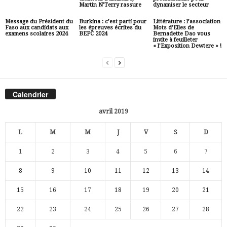
Martin N’Terry rassure
dynamiser le secteur
Message du Président du
Burkina : c’est parti pour
Littérature : l’association
Faso aux candidats aux
les épreuves écrites du
Mots d’Elles de
examens scolaires 2024
BEPC 2024
Bernadette Dao vous
invite à feuilleter
« l’Exposition Dewtere » !
Calendrier
avril 2019
L
M
M
J
V
S
D
1
2
3
4
5
6
7
8
9
10
11
12
13
14
15
16
17
18
19
20
21
22
23
24
25
26
27
28