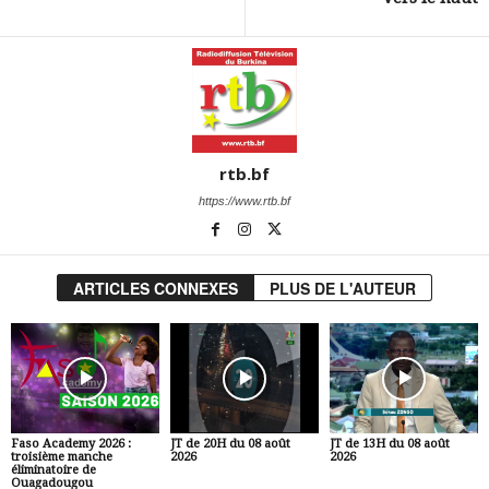
rtb.bf
https://www.rtb.bf
ARTICLES CONNEXES
PLUS DE L'AUTEUR
Faso Academy 2026 :
JT de 20H du 08 août
JT de 13H du 08 août
troisième manche
2026
2026
éliminatoire de
Ouagadougou