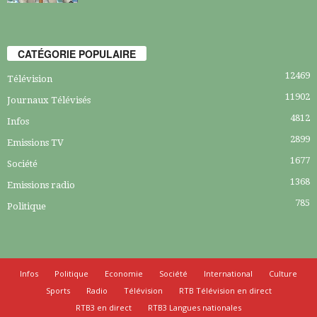
CATÉGORIE POPULAIRE
12469
Télévision
11902
Journaux Télévisés
4812
Infos
2899
Emissions TV
1677
Société
1368
Emissions radio
785
Politique
Infos
Politique
Economie
Société
International
Culture
Sports
Radio
Télévision
RTB Télévision en direct
RTB3 en direct
RTB3 Langues nationales