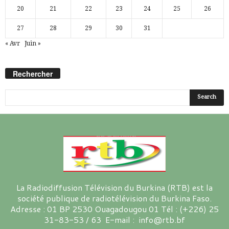
20
21
22
23
24
25
26
27
28
29
30
31
« Avr
Juin »
Rechercher
La Radiodiffusion Télévision du Burkina (RTB) est la
société publique de radiotélévision du Burkina Faso.
Adresse : 01 BP 2530 Ouagadougou 01 Tél : (+226) 25
31-83-53 / 63 E-mail : info@rtb.bf