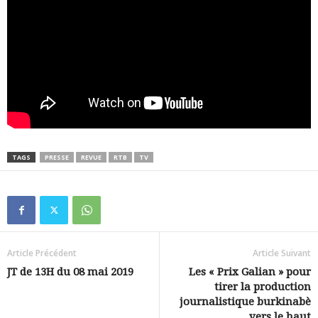
TAGS
PRESSE
REVUE
RTB
TV
Article Précédent
Article Suivant
JT de 13H du 08 mai 2019
Les « Prix Galian » pour
tirer la production
journalistique burkinabè
vers le haut