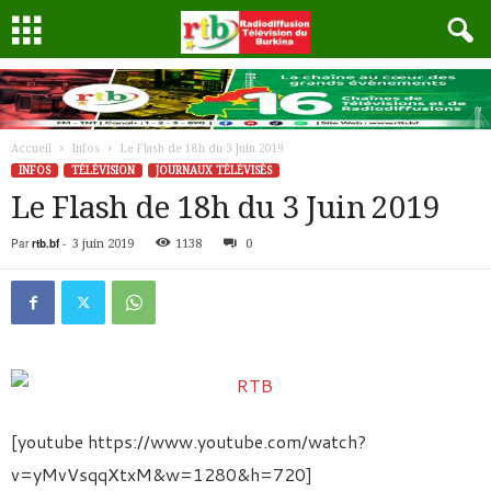
Accueil
Infos
Le Flash de 18h du 3 Juin 2019
INFOS
TÉLÉVISION
JOURNAUX TÉLÉVISÉS
Le Flash de 18h du 3 Juin 2019
Par
rtb.bf
-
3 juin 2019
1138
0
[youtube https://www.youtube.com/watch?
v=yMvVsqqXtxM&w=1280&h=720]