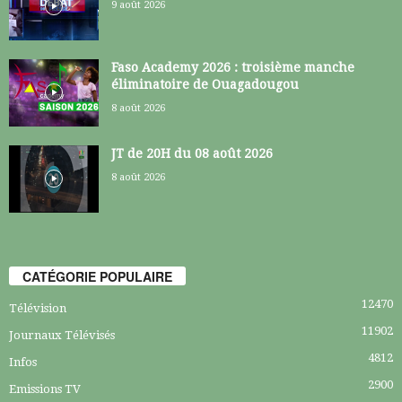
9 août 2026
Faso Academy 2026 : troisième manche
éliminatoire de Ouagadougou
8 août 2026
JT de 20H du 08 août 2026
8 août 2026
CATÉGORIE POPULAIRE
12470
Télévision
11902
Journaux Télévisés
4812
Infos
2900
Emissions TV