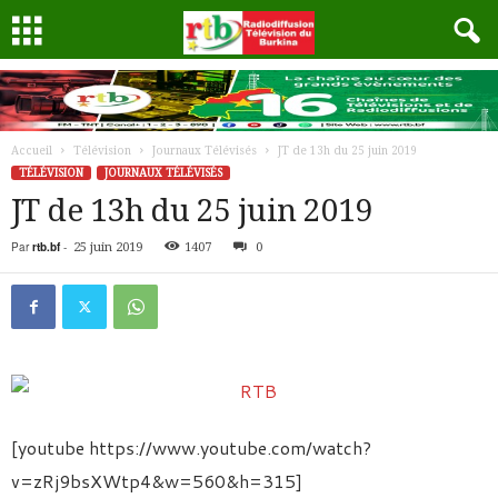
Accueil
Télévision
Journaux Télévisés
JT de 13h du 25 juin 2019
TÉLÉVISION
JOURNAUX TÉLÉVISÉS
JT de 13h du 25 juin 2019
Par
rtb.bf
-
25 juin 2019
1407
0
[youtube https://www.youtube.com/watch?
v=zRj9bsXWtp4&w=560&h=315]