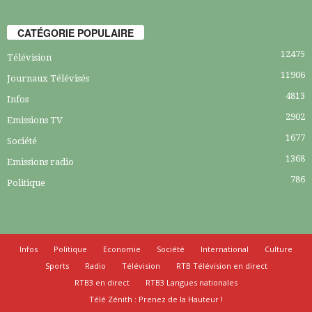
CATÉGORIE POPULAIRE
12475
Télévision
11906
Journaux Télévisés
4813
Infos
2902
Emissions TV
1677
Société
1368
Emissions radio
786
Politique
Infos
Politique
Economie
Société
International
Culture
Sports
Radio
Télévision
RTB Télévision en direct
RTB3 en direct
RTB3 Langues nationales
Télé Zénith : Prenez de la Hauteur !