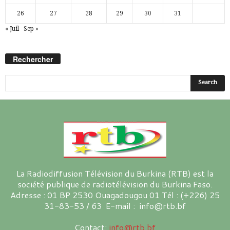
26
27
28
29
30
31
« Juil
Sep »
Rechercher
La Radiodiffusion Télévision du Burkina (RTB) est la
société publique de radiotélévision du Burkina Faso.
Adresse : 01 BP 2530 Ouagadougou 01 Tél : (+226) 25
31-83-53 / 63 E-mail : info@rtb.bf
Contact:
info@rtb.bf