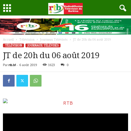
Accueil
Télévision
Journaux Télévisés
JT de 20h du 06 août 2019
TÉLÉVISION
JOURNAUX TÉLÉVISÉS
JT de 20h du 06 août 2019
Par
rtb.bf
-
6 août 2019
1623
0